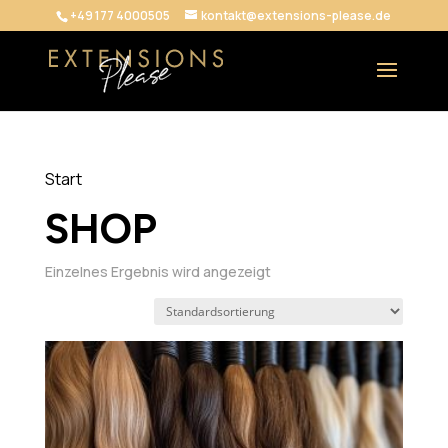
+49 177 4000505
kontakt@extensions-please.de
Start
/ Shop
SHOP
Einzelnes Ergebnis wird angezeigt