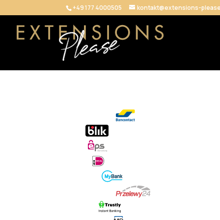
+49 177 4000505
kontakt@extensions-pleas
Bancontact
Blik
EPS
iDeal
MyBank
Przelewy24
Trustly