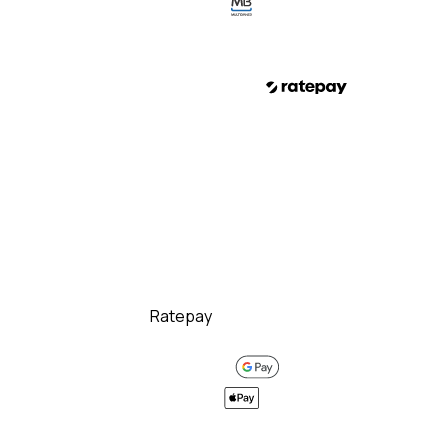
Multibanco
Debit- und Kreditkarten
Akzeptiere Debit- und Kreditkarten sowi
Rechnungskauf
Sobald die Bestellung aufgegeben wurde
lassen.
Geburtsdatum
*
Telefon
*
Mit Klicken auf Jetzt kaufen akzeptieren 
Ratepay
, unseren Partner, einverstande
erfolgreich abgewickelt werden kann, wi
Google Pay
Apple Pay
PayPal