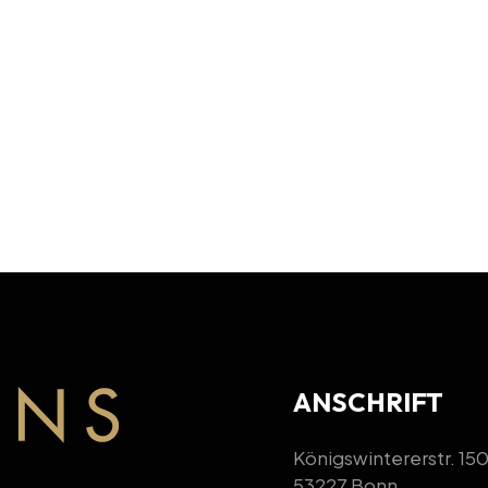
ung. Bitte nutze die Bestellnummer als Verwendungszweck. De
t.
ANSCHRIFT
Königswintererstr. 15
53227 Bonn