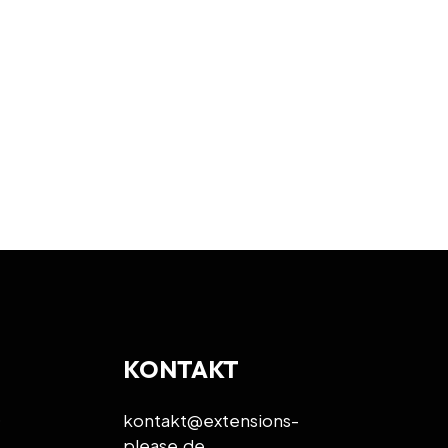
ine Bestellung wird erst nach
KONTAKT
0
kontakt@extensions-
please.de