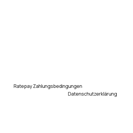
e lokale Zahlungsarten mit PayPals neuester Lösung.
, zahle innerhalb von 30 Tagen. Unser Partner Ratepay wir
Sie die
Ratepay Zahlungsbedingungen
und erklären sich mit 
n. Sie akzeptieren auch PayPals
Datenschutzerklärung
. Falls
rd der Kaufpreis an Ratepay abgetreten und Sie dürfen nur an